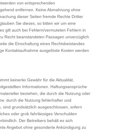
nntwerden von entsprechenden
umgehend entfernen. Keine Abmahnung ohne
fmachung dieser Seiten fremde Rechte Dritter
lauben Sie dieses, so bitten wir um eine
s gilt auch bei Fehlern/vermuteten Fehlern in
ie zu Recht beanstandeten Passagen unverzüglich
eite die Einschaltung eines Rechtsbeistandes
erige Kontaktaufnahme ausgelöste Kosten werden
mmt keinerlei Gewähr für die Aktualität,
reitgestellten Informationen. Haftungsansprüche
aterieller beziehen, die durch die Nutzung oder
w. durch die Nutzung fehlerhafter und
, sind grundsätzlich ausgeschlossen, sofern
liches oder grob fahrlässiges Verschulden
erbindlich. Der Betreibers behält es sich
samte Angebot ohne gesonderte Ankündigung zu