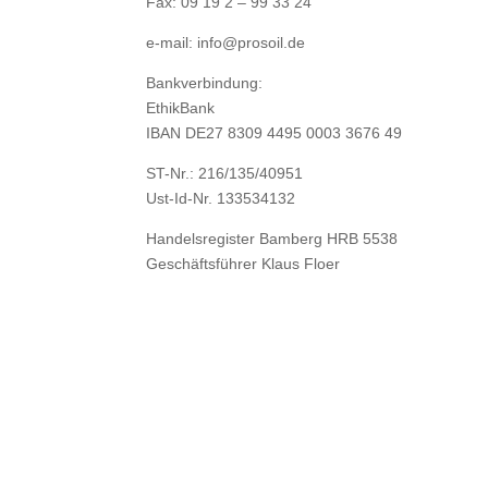
Fax: 09 19 2 – 99 33 24
e-mail: info@prosoil.de
Bankverbindung:
EthikBank
IBAN DE27 8309 4495 0003 3676 49
ST-Nr.: 216/135/40951
Ust-Id-Nr. 133534132
Handelsregister Bamberg HRB 5538
Geschäftsführer Klaus Floer